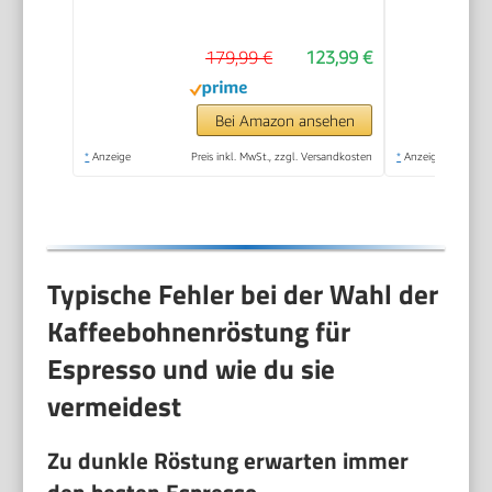
Espressomaschine mit
Tasten, manuellem
179,99 €
123,99 €
Milchaufschäumer für
Espresso und
Cappuccino, ESE Pad
Bei Amazon ansehen
geeignet, 15cm breit,
*
Anzeige
Preis inkl. MwSt., zzgl. Versandkosten
*
Anzeige
Metall (EC685.M)
Typische Fehler bei der Wahl der
Kaffeebohnenröstung für
Espresso und wie du sie
vermeidest
Zu dunkle Röstung erwarten immer