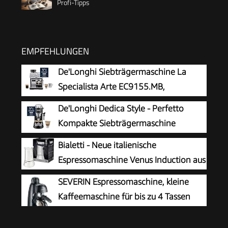
Profi-Tipps
EMPFEHLUNGEN
De'Longhi Siebträgermaschine La
Specialista Arte EC9155.MB,
Espressomaschine mit Mahlwerk, 8
De'Longhi Dedica Style - Perfetto
Mahlgrade, 15 Bar, 3 Temperaturen,
Kompakte Siebträgermaschine
Milchschaumdüse, 1550W, 1,7L Tank,
Espressomaschine mit Tasten,
Bialetti - Neue italienische
Edelstahl/Schwarz inkl. Barista-Kit
manuellem Milchaufschäumer für Espresso und
Espressomaschine Venus Induction aus
Cappuccino, ESE Pad geeignet, 15cm breit,
Edelstahl, geeignet für alle Arten von
SEVERIN Espressomaschine, kleine
Schwarz (EC685.BK)
Tellern, 4 Kaffeetassen (170 ml), Silber
Kaffeemaschine für bis zu 4 Tassen
Espresso, Kaffeemaschine mit
Milchschäumer für Kaffee-Milch-