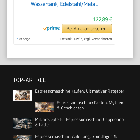
Wassertank, Edelstahl/Metall
122,89 €
Bei Amazon ansehen
*
Anzeige
Preis inkl. MwSt., zzgl. Versandkosten
TOP-ARTIKEL
Espressomaschine kaufen: Ultimativer Ratgeber
Espressomaschine: Fakten, Mythen
& Geschichten
Milchrezepte für Espressomaschine: Cappuccino
& Latte
Espressomaschine: Anleitung, Grundlagen &