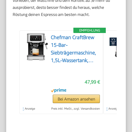
Vorlieben, der Maschine und dem Kontext ab. Je mehr du
ausprobierst, desto besser findest du heraus, welche
Röstung deinen Espresso am besten macht.
EMPFEHLUNG
Chefman CraftBrew
15-Bar-
Siebträgermaschine,
1,5L-Wassertank,
Dampfstab
47,99 €
Bei Amazon ansehen
*
Anzeige
Preis inkl. MwSt., zzgl. Versandkosten
*
Anzeige