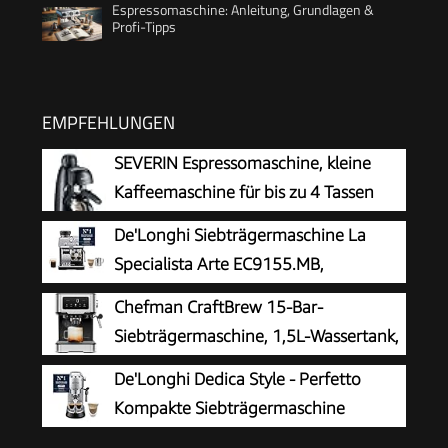
Espressomaschine: Anleitung, Grundlagen &
Profi-Tipps
EMPFEHLUNGEN
SEVERIN Espressomaschine, kleine
Kaffeemaschine für bis zu 4 Tassen
Espresso, Kaffeemaschine mit
De'Longhi Siebträgermaschine La
Milchschäumer für Kaffee-Milch-
Specialista Arte EC9155.MB,
Spezialitäten, ideal für Singles, schwarz, KA
Espressomaschine mit Mahlwerk, 8
Chefman CraftBrew 15-Bar-
5978
Mahlgrade, 15 Bar, 3 Temperaturen,
Siebträgermaschine, 1,5L-Wassertank,
Milchschaumdüse, 1550W, 1,7L Tank,
Dampfstab
De'Longhi Dedica Style - Perfetto
Edelstahl/Schwarz inkl. Barista-Kit
Kompakte Siebträgermaschine
Espressomaschine mit Tasten,