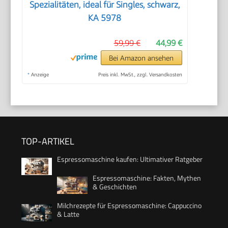
Spezialitäten, ideal für Singles, schwarz,
KA 5978
59,99 €
44,99 €
Bei Amazon ansehen
*
Anzeige
Preis inkl. MwSt., zzgl. Versandkosten
TOP-ARTIKEL
Espressomaschine kaufen: Ultimativer Ratgeber
Espressomaschine: Fakten, Mythen
& Geschichten
Milchrezepte für Espressomaschine: Cappuccino
& Latte