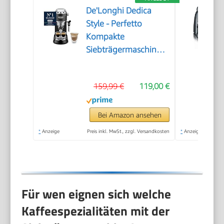
De'Longhi Dedica
Style - Perfetto
Kompakte
Siebträgermaschine
Espressomaschine mit
Tasten, manuellem
159,99 €
119,00 €
Milchaufschäumer für
Espresso und
Cappuccino, ESE Pad
Bei Amazon ansehen
geeignet, 15cm breit,
*
Anzeige
Preis inkl. MwSt., zzgl. Versandkosten
*
Anzeige
Schwarz (EC685.BK)
Für wen eignen sich welche
Kaffeespezialitäten mit der