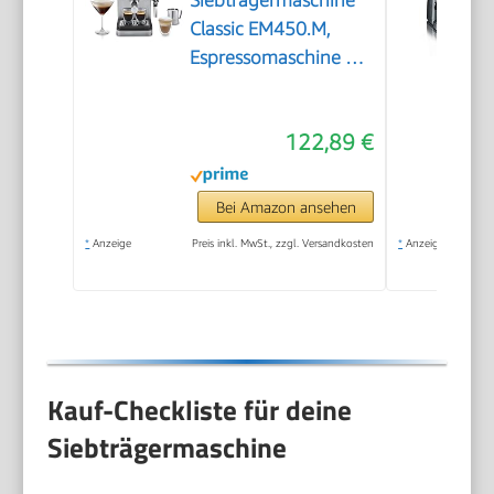
Siebträgermaschine
Classic EM450.M,
Espressomaschine mit
professionellem
Milchaufschäumer,
122,89 €
Vollmetallgehäuse, 15
Bar, 1,7 l Wassertank,
Edelstahl/Metall
Bei Amazon ansehen
*
Anzeige
Preis inkl. MwSt., zzgl. Versandkosten
*
Anzeige
Kauf-Checkliste für deine
Siebträgermaschine