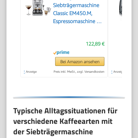
Siebträgermaschine
Classic EM450.M,
Espressomaschine mit
professionellem
Milchaufschäumer,
122,89 €
Vollmetallgehäuse, 15
Bar, 1,7 l Wassertank,
Edelstahl/Metall
Bei Amazon ansehen
*
Anzeige
Preis inkl. MwSt., zzgl. Versandkosten
*
Anzeige
Typische Alltagssituationen für
verschiedene Kaffeearten mit
der Siebträgermaschine