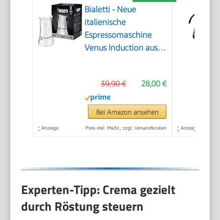
Bialetti - Neue
italienische
Espressomaschine
Venus Induction aus
Edelstahl, geeignet
für alle Arten von
39,90 €
28,00 €
Tellern, 4
Kaffeetassen (170
ml), Silber
Bei Amazon ansehen
*
Anzeige
Preis inkl. MwSt., zzgl. Versandkosten
*
Anzeige
Experten-Tipp: Crema gezielt
durch Röstung steuern