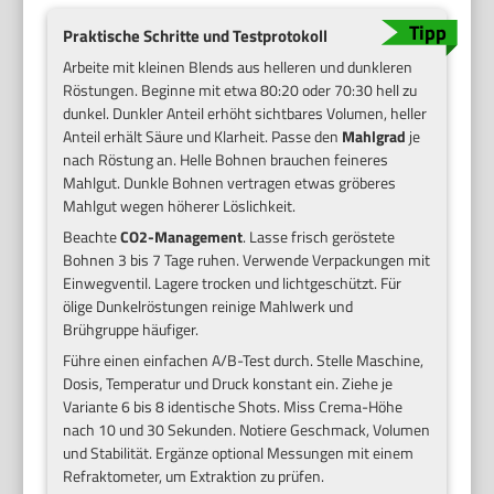
Praktische Schritte und Testprotokoll
Arbeite mit kleinen Blends aus helleren und dunkleren
Röstungen. Beginne mit etwa 80:20 oder 70:30 hell zu
dunkel. Dunkler Anteil erhöht sichtbares Volumen, heller
Anteil erhält Säure und Klarheit. Passe den
Mahlgrad
je
nach Röstung an. Helle Bohnen brauchen feineres
Mahlgut. Dunkle Bohnen vertragen etwas gröberes
Mahlgut wegen höherer Löslichkeit.
Beachte
CO2-Management
. Lasse frisch geröstete
Bohnen 3 bis 7 Tage ruhen. Verwende Verpackungen mit
Einwegventil. Lagere trocken und lichtgeschützt. Für
ölige Dunkelröstungen reinige Mahlwerk und
Brühgruppe häufiger.
Führe einen einfachen A/B-Test durch. Stelle Maschine,
Dosis, Temperatur und Druck konstant ein. Ziehe je
Variante 6 bis 8 identische Shots. Miss Crema-Höhe
nach 10 und 30 Sekunden. Notiere Geschmack, Volumen
und Stabilität. Ergänze optional Messungen mit einem
Refraktometer, um Extraktion zu prüfen.