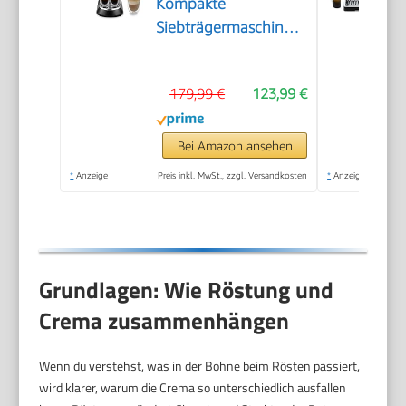
Kompakte
Siebträgermaschine
Espressomaschine mit
Tasten, manuellem
179,99 €
123,99 €
Milchaufschäumer für
Espresso und
Cappuccino, ESE Pad
Bei Amazon ansehen
geeignet, 15cm breit,
*
Anzeige
Preis inkl. MwSt., zzgl. Versandkosten
*
Anzeige
Metall (EC685.M)
Grundlagen: Wie Röstung und
Crema zusammenhängen
Wenn du verstehst, was in der Bohne beim Rösten passiert,
wird klarer, warum die Crema so unterschiedlich ausfallen