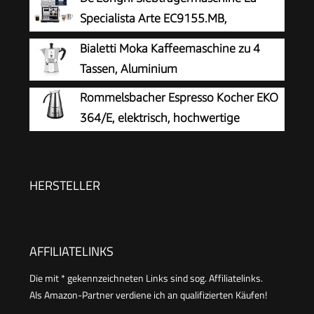
Vollmetallgehäuse, 15 Bar, 1,7 l Wassertank,
Specialista Arte EC9155.MB,
Edelstahl/Metall
Espressomaschine mit Mahlwerk, 8
Bialetti Moka Kaffeemaschine zu 4
Mahlgrade, 15 Bar, 3 Temperaturen,
Tassen, Aluminium
Milchschaumdüse, 1550W, 1,7L Tank,
Rommelsbacher Espresso Kocher EKO
Edelstahl/Schwarz inkl. Barista-Kit
364/E, elektrisch, hochwertige
Edelstahlkanne, Filtereinsatz für 2 oder 4 Tassen,
verdecktes Heizelement, 360° Zentralsockel,
automatische Abschaltung, 365 W
HERSTELLER
AFFILIATELINKS
Die mit * gekennzeichneten Links sind sog. Affiliatelinks.
Als Amazon-Partner verdiene ich an qualifizierten Käufen!