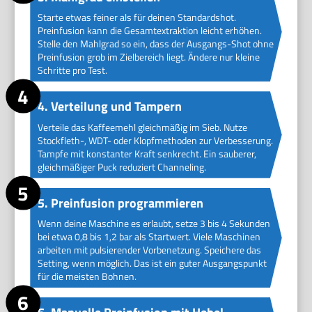
Starte etwas feiner als für deinen Standardshot.
Preinfusion kann die Gesamtextraktion leicht erhöhen.
Stelle den Mahlgrad so ein, dass der Ausgangs-Shot ohne
Preinfusion grob im Zielbereich liegt. Ändere nur kleine
Schritte pro Test.
4. Verteilung und Tampern
Verteile das Kaffeemehl gleichmäßig im Sieb. Nutze
Stockfleth-, WDT- oder Klopfmethoden zur Verbesserung.
Tampfe mit konstanter Kraft senkrecht. Ein sauberer,
gleichmäßiger Puck reduziert Channeling.
5. Preinfusion programmieren
Wenn deine Maschine es erlaubt, setze 3 bis 4 Sekunden
bei etwa 0,8 bis 1,2 bar als Startwert. Viele Maschinen
arbeiten mit pulsierender Vorbenetzung. Speichere das
Setting, wenn möglich. Das ist ein guter Ausgangspunkt
für die meisten Bohnen.