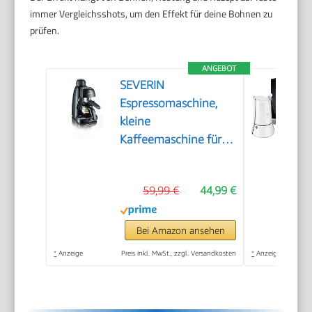
immer Vergleichsshots, um den Effekt für deine Bohnen zu
prüfen.
ANGEBOT
SEVERIN
Espressomaschine,
kleine
Kaffeemaschine für
bis zu 4 Tassen
Espresso,
59,99 €
44,99 €
Kaffeemaschine mit
Milchschäumer für
Kaffee-Milch-
Bei Amazon ansehen
Spezialitäten, ideal für
*
Anzeige
Preis inkl. MwSt., zzgl. Versandkosten
*
Anzeige
Singles, schwarz, KA
5978