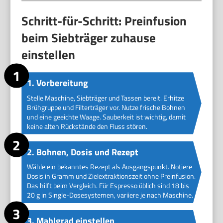
Schritt-für-Schritt: Preinfusion
beim Siebträger zuhause
einstellen
1. Vorbereitung
Stelle Maschine, Siebträger und Tassen bereit. Erhitze
Brühgruppe und Filterträger vor. Nutze frische Bohnen
und eine geeichte Waage. Sauberkeit ist wichtig, damit
keine alten Rückstände den Fluss stören.
2. Bohnen, Dosis und Rezept
Wähle ein bekanntes Rezept als Ausgangspunkt. Notiere
Dosis in Gramm und Zielextraktionszeit ohne Preinfusion.
Das hilft beim Vergleich. Für Espresso üblich sind 18 bis
20 g in Single-Dosesystemen, variiere je nach Maschine.
3. Mahlgrad einstellen