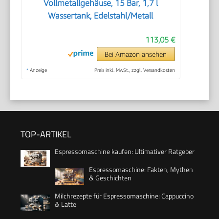
Vollmetallgehäuse, 15 Bar, 1,7 l
Wassertank, Edelstahl/Metall
113,05 €
Bei Amazon ansehen
*
Anzeige
Preis inkl. MwSt., zzgl. Versandkosten
TOP-ARTIKEL
Espressomaschine kaufen: Ultimativer Ratgeber
Espressomaschine: Fakten, Mythen
& Geschichten
Milchrezepte für Espressomaschine: Cappuccino
& Latte