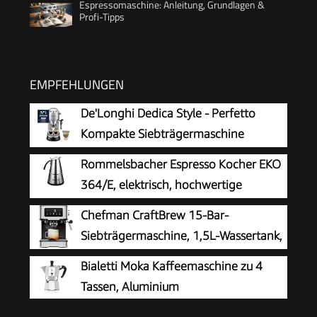
Espressomaschine: Anleitung, Grundlagen &
Profi-Tipps
EMPFEHLUNGEN
De'Longhi Dedica Style - Perfetto
Kompakte Siebträgermaschine
Espressomaschine mit Tasten,
Rommelsbacher Espresso Kocher EKO
manuellem Milchaufschäumer für Espresso und
364/E, elektrisch, hochwertige
Cappuccino, ESE Pad geeignet, 15cm breit,
Edelstahlkanne, Filtereinsatz für 2 oder 4 Tassen,
Chefman CraftBrew 15-Bar-
Metall (EC685.M)
verdecktes Heizelement, 360° Zentralsockel,
Siebträgermaschine, 1,5L-Wassertank,
automatische Abschaltung, 365 W
Dampfstab
Bialetti Moka Kaffeemaschine zu 4
Tassen, Aluminium