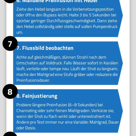
6. Manuelle Preinfusion mit Hebel
Ziehe den Hebel langsam in die Vorbenetzungsposition
oder öffne den Bypass leicht. Halte 3 bis 5 Sekunden bei
spürbar geringer Durchflussgeschwindigkeit. Dann ziehe
den Hebel vollständig oder stelle auf vollen Pumpendruck
um.
7. Flussbild beobachten
Achte auf gleichmäßigen, dünnen Strahl nach dem
Umschalten auf Volldruck. Falls Wasser sofort in Kanälen
läuft, verteile oder tampe neu. Läuft der Shot zu langsam,
mache den Mahlgrad eine Stufe gröber oder reduziere die
Preinfusionsdauer.
8. Feinjustierung
Probiere längere Preinfusion (6–8 Sekunden) bei
Channeling oder sehr feinen Mahlgraden. Verkürze sie,
wenn der Shot zu flach wirkt oder unterextrahiert ist.
Ändere pro Test immer nur eine Variable: Mahlgrad, Dauer
oder Dosis.