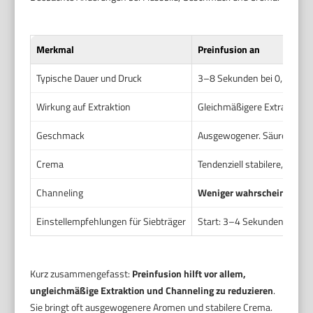
Merkmal
Preinfusion an
Typische Dauer und Druck
3–8 Sekunden bei 0,5–2 bar.
Wirkung auf Extraktion
Gleichmäßigere Extraktion. 
Geschmack
Ausgewogener. Säuren und Sü
Crema
Tendenziell stabilere, glei
Channeling
Weniger wahrscheinlich
. 
Einstellempfehlungen für Siebträger
Start: 3–4 Sekunden bei ca.
Kurz zusammengefasst:
Preinfusion hilft vor allem,
ungleichmäßige Extraktion und Channeling zu reduzieren
.
Sie bringt oft ausgewogenere Aromen und stabilere Crema.