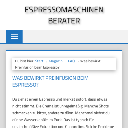
Zum
ESPRESSOMASCHINEN
Inhalt
BERATER
springen
Du bist hier:
Start
→
Magazin
→
FAQ
→ Was bewirkt
Preinfusion beim Espresso?
WAS BEWIRKT PREINFUSION BEIM
ESPRESSO?
Du ziehst einen Espresso und merkst sofort, dass etwas
nicht stimmt. Die Crema ist unregelmäßig. Manche Shots
schmecken zu bitter, andere zu dünn. Manchmal siehst du
dünne Wasserkanäle im Puck. Das ist typisch für
ungleichmäßige Extraktion und Channeling. Solche Probleme