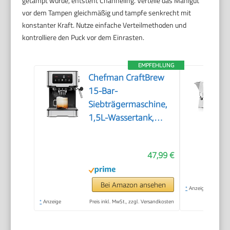
getampt wurde, entsteht Channeling. Verteile das Mahlgut
vor dem Tampen gleichmäßig und tampfe senkrecht mit
konstanter Kraft. Nutze einfache Verteilmethoden und
kontrolliere den Puck vor dem Einrasten.
EMPFEHLUNG
Chefman CraftBrew
15-Bar-
Siebträgermaschine,
1,5L-Wassertank,
Dampfstab
47,99 €
Bei Amazon ansehen
*
Anzeige
*
Anzeige
Preis inkl. MwSt., zzgl. Versandkosten