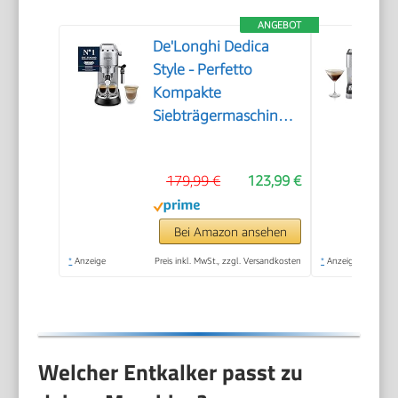
ANGEBOT
De'Longhi Dedica
Style - Perfetto
Kompakte
Siebträgermaschine
Espressomaschine mit
Tasten, manuellem
179,99 €
123,99 €
Milchaufschäumer für
Espresso und
Cappuccino, ESE Pad
Bei Amazon ansehen
geeignet, 15cm breit,
*
Anzeige
Preis inkl. MwSt., zzgl. Versandkosten
*
Anzeige
Metall (EC685.M)
Welcher Entkalker passt zu