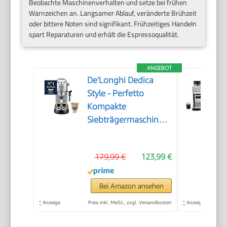
Beobachte Maschinenverhalten und setze bei frühen
Warnzeichen an. Langsamer Ablauf, veränderte Brühzeit
oder bittere Noten sind signifikant. Frühzeitiges Handeln
spart Reparaturen und erhält die Espressoqualität.
ANGEBOT
De'Longhi Dedica
Style - Perfetto
Kompakte
Siebträgermaschine
Espressomaschine mit
Tasten, manuellem
179,99 €
123,99 €
Milchaufschäumer für
Espresso und
Cappuccino, ESE Pad
Bei Amazon ansehen
geeignet, 15cm breit,
*
Anzeige
Preis inkl. MwSt., zzgl. Versandkosten
*
Anzeige
Metall (EC685.M)