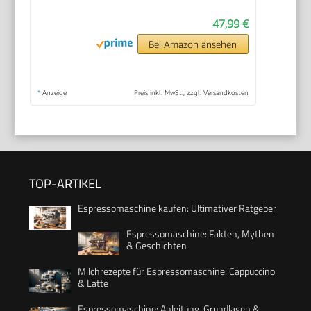
47,99 €
Bei Amazon ansehen
*
Anzeige
Preis inkl. MwSt., zzgl. Versandkosten
TOP-ARTIKEL
Espressomaschine kaufen: Ultimativer Ratgeber
Espressomaschine: Fakten, Mythen
& Geschichten
Milchrezepte für Espressomaschine: Cappuccino
& Latte
Espressomaschine: Anleitung, Grundlagen &