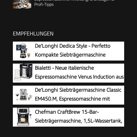
Profi-Tipps
EMPFEHLUNGEN
De'Longhi Dedica Style - Perfetto
Kompakte Siebträgermaschine
Espressomaschine mit Tasten,
Bialetti - Neue italienische
manuellem Milchaufschäumer für Espresso und
Espressomaschine Venus Induction aus
Cappuccino, ESE Pad geeignet, 15cm breit,
Edelstahl, geeignet für alle Arten von
De'Longhi Siebträgermaschine Classic
Schwarz (EC685.BK)
Tellern, 4 Kaffeetassen (170 ml), Silber
EM450.M, Espressomaschine mit
professionellem Milchaufschäumer,
Chefman CraftBrew 15-Bar-
Vollmetallgehäuse, 15 Bar, 1,7 l Wassertank,
Siebträgermaschine, 1,5L-Wassertank,
Edelstahl/Metall
Dampfstab