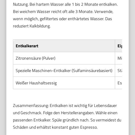
Nutzung. Bei hartem Wasser alle 1 bis 2 Monate entkalken.
Bei weichem Wasser reicht oft alle 3 Monate. Verwende,
wenn möglich, gefiltertes oder enthärtetes Wasser. Das
reduziert Kalkbildung.
Entkalkerart
Eigensch
Zitronensäure (Pulver)
Mild saue
Spezielle Maschinen-Entkalker (Sulfaminsäurebasiert)
Stärkeres
Weißer Haushaltsessig
Essigsäur
Zusammenfassung: Entkalken ist wichtig für Lebensdauer
und Geschmack. Folge den Herstellerangaben. Wähle einen
passenden Entkalker. Spüle gründlich nach. So vermeidest du
Schäden und erhältst konstant guten Espresso.