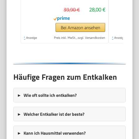
für alle Arten von
39,90 €
28,00 €
Tellern, 4
Kaffeetassen (170
ml), Silber
Bei Amazon ansehen
*
Anzeige
Preis inkl. MwSt., zzgl. Versandkosten
*
Anzeige
Häufige Fragen zum Entkalken
Wie oft sollte ich entkalken?
Welcher Entkalker ist der beste?
Kann ich Hausmittel verwenden?