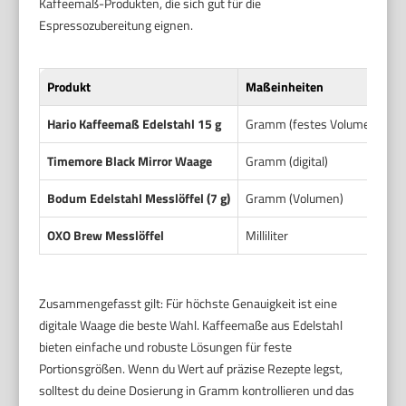
Kaffeemaß-Produkten, die sich gut für die
Espressozubereitung eignen.
Produkt
Maßeinheiten
M
Hario Kaffeemaß Edelstahl 15 g
Gramm (festes Volumen)
E
Timemore Black Mirror Waage
Gramm (digital)
K
Bodum Edelstahl Messlöffel (7 g)
Gramm (Volumen)
E
OXO Brew Messlöffel
Milliliter
K
Zusammengefasst gilt: Für höchste Genauigkeit ist eine
digitale Waage die beste Wahl. Kaffeemaße aus Edelstahl
bieten einfache und robuste Lösungen für feste
Portionsgrößen. Wenn du Wert auf präzise Rezepte legst,
solltest du deine Dosierung in Gramm kontrollieren und das