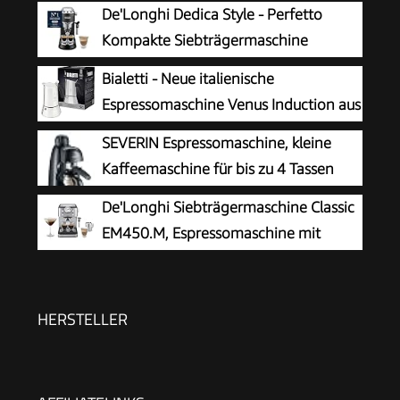
De'Longhi Dedica Style - Perfetto
Kompakte Siebträgermaschine
Espressomaschine mit Tasten,
Bialetti - Neue italienische
manuellem Milchaufschäumer für Espresso und
Espressomaschine Venus Induction aus
Cappuccino, ESE Pad geeignet, 15cm breit,
Edelstahl, geeignet für alle Arten von
SEVERIN Espressomaschine, kleine
Schwarz (EC685.BK)
Tellern, 4 Kaffeetassen (170 ml), Silber
Kaffeemaschine für bis zu 4 Tassen
Espresso, Kaffeemaschine mit
De'Longhi Siebträgermaschine Classic
Milchschäumer für Kaffee-Milch-
EM450.M, Espressomaschine mit
Spezialitäten, ideal für Singles, schwarz, KA
professionellem Milchaufschäumer,
5978
Vollmetallgehäuse, 15 Bar, 1,7 l Wassertank,
Edelstahl/Metall
HERSTELLER