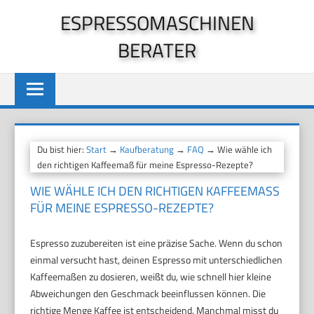
Zum
ESPRESSOMASCHINEN
Inhalt
BERATER
springen
Du bist hier:
Start
→
Kaufberatung
→
FAQ
→ Wie wähle ich
den richtigen Kaffeemaß für meine Espresso-Rezepte?
WIE WÄHLE ICH DEN RICHTIGEN KAFFEEMASS F
ÜR MEINE ESPRESSO-REZEPTE?
Espresso zuzubereiten ist eine präzise Sache. Wenn du schon
einmal versucht hast, deinen Espresso mit unterschiedlichen
Kaffeemaßen zu dosieren, weißt du, wie schnell hier kleine
Abweichungen den Geschmack beeinflussen können. Die
richtige Menge Kaffee ist entscheidend. Manchmal misst du