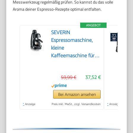
Messwerkzeug regelmäßig prüfen. So kannst du das volle
Aroma deiner Espresso-Rezepte optimal entfalten.
ANGEBOT
SEVERIN
Espressomaschine,
kleine
Kaffeemaschine für
bis zu 4 Tassen
Espresso,
59,99 €
37,52 €
Kaffeemaschine mit
Milchschäumer für
Kaffee-Milch-
Bei Amazon ansehen
Spezialitäten, ideal für
*
Anzeige
Preis inkl. MwSt., zzgl. Versandkosten
*
Anzeige
Singles, schwarz, KA
5978