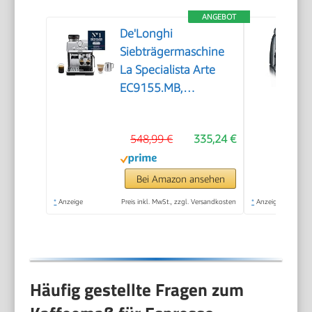
ANGEBOT
De'Longhi
Siebträgermaschine
La Specialista Arte
EC9155.MB,
Espressomaschine mit
Mahlwerk, 8
548,99 €
335,24 €
Mahlgrade, 15 Bar, 3
Temperaturen,
Milchschaumdüse,
Bei Amazon ansehen
1550W, 1,7L Tank,
*
Anzeige
Preis inkl. MwSt., zzgl. Versandkosten
*
Anzeige
Edelstahl/Schwarz
inkl. Barista-Kit
Häufig gestellte Fragen zum