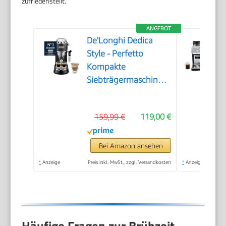
zufriedenstellt.
ANGEBOT
De'Longhi Dedica
Style - Perfetto
Kompakte
Siebträgermaschine
Espressomaschine mit
Tasten, manuellem
159,99 €
119,00 €
Milchaufschäumer für
Espresso und
Cappuccino, ESE Pad
Bei Amazon ansehen
geeignet, 15cm breit,
*
Anzeige
Preis inkl. MwSt., zzgl. Versandkosten
*
Anzeige
Schwarz (EC685.BK)
Häufige Fragen zur Brühzeit