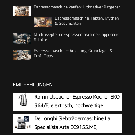
Espressomaschine kaufen: Ultimativer Ratgeber
Espressomaschine: Fakten, Mythen
& Geschichten
Milchrezepte für Espressomaschine: Cappuccino
& Latte
Espressomaschine: Anleitung, Grundlagen &
Profi-Tipps
EMPFEHLUNGEN
Rommelsbacher Espresso Kocher EKO
364/E, elektrisch, hochwertige
Edelstahlkanne, Filtereinsatz für 2 oder 4 Tassen,
De'Longhi Siebträgermaschine La
verdecktes Heizelement, 360° Zentralsockel,
Specialista Arte EC9155.MB,
automatische Abschaltung, 365 W