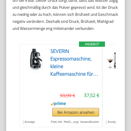
um die 9 Bar. Dieser Druck sorgt dafür, dass das Wasser zügig
und gleichmäßig durch das Pulver gepresst wird. Ist der Druck
zu niedrig oder zu hoch, können sich Brühzeit und Geschmack
negativ verändern. Deshalb sind Druck, Brühzeit, Mahlgrad
und Wassermenge eng miteinander verbunden.
ANGEBOT
SEVERIN
Espressomaschine,
kleine
Kaffeemaschine für
bis zu 4 Tassen
Espresso,
59,99 €
37,52 €
Kaffeemaschine mit
Milchschäumer für
Kaffee-Milch-
Bei Amazon ansehen
Spezialitäten, ideal für
*
Anzeige
Preis inkl. MwSt., zzgl. Versandkosten
*
Anzeige
Singles, schwarz, KA