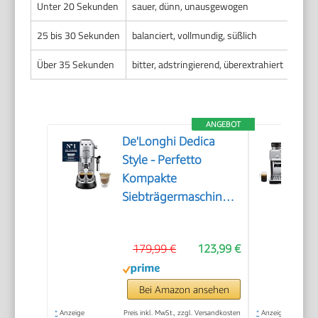
Unter 20 Sekunden
sauer, dünn, unausgewogen
schw
25 bis 30 Sekunden
balanciert, vollmundig, süßlich
ausg
Über 35 Sekunden
bitter, adstringierend, überextrahiert
star
ANGEBOT
De'Longhi Dedica
Style - Perfetto
Kompakte
Siebträgermaschine
Espressomaschine mit
Tasten, manuellem
179,99 €
123,99 €
Milchaufschäumer für
Espresso und
Cappuccino, ESE Pad
Bei Amazon ansehen
geeignet, 15cm breit,
*
Anzeige
Preis inkl. MwSt., zzgl. Versandkosten
*
Anzeige