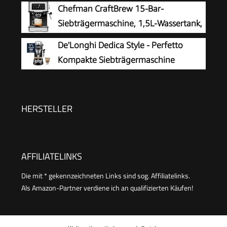
Espressomaschine mit Mahlwerk, 8
Chefman CraftBrew 15-Bar-
Mahlgrade, 15 Bar, 3 Temperaturen,
Siebträgermaschine, 1,5L-Wassertank,
Milchschaumdüse, 1550W, 1,7L Tank,
Dampfstab
De'Longhi Dedica Style - Perfetto
Edelstahl/Schwarz inkl. Barista-Kit
Kompakte Siebträgermaschine
Espressomaschine mit Tasten,
manuellem Milchaufschäumer für Espresso und
Cappuccino, ESE Pad geeignet, 15cm breit,
HERSTELLER
Schwarz (EC685.BK)
AFFILIATELINKS
Die mit * gekennzeichneten Links sind sog. Affiliatelinks.
Als Amazon-Partner verdiene ich an qualifizierten Käufen!