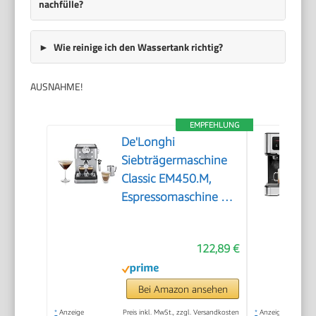
nachfülle?
Wie reinige ich den Wassertank richtig?
AUSNAHME!
EMPFEHLUNG
De'Longhi
Siebträgermaschine
Classic EM450.M,
Espressomaschine mit
professionellem
Milchaufschäumer,
122,89 €
Vollmetallgehäuse, 15
Bar, 1,7 l Wassertank,
Edelstahl/Metall
Bei Amazon ansehen
*
Anzeige
Preis inkl. MwSt., zzgl. Versandkosten
*
Anzeige