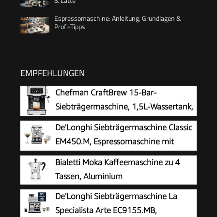
& Latte
Espressomaschine: Anleitung, Grundlagen &
Profi-Tipps
EMPFEHLUNGEN
Chefman CraftBrew 15-Bar-
Siebträgermaschine, 1,5L-Wassertank,
Dampfstab
De'Longhi Siebträgermaschine Classic
EM450.M, Espressomaschine mit
professionellem Milchaufschäumer,
Bialetti Moka Kaffeemaschine zu 4
Vollmetallgehäuse, 15 Bar, 1,7 l Wassertank,
Tassen, Aluminium
Edelstahl/Metall
De'Longhi Siebträgermaschine La
Specialista Arte EC9155.MB,