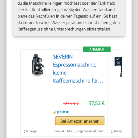
du die Maschine reinigen möchtest oder der Tank halb
leer ist. Kontrolliere regelmäßig den Wasserstand und
plane das Nachfüllen in deinen Tagesablauf ein. So hast
du immer frisches Wasser parat und kannst einen guten
Kaffeegenuss ohne Unterbrechungen sicherstellen.
ANGEBOT
SEVERIN
Espressomaschine,
kleine
Kaffeemaschine für
bis zu 4 Tassen
Espresso,
59,99 €
37,52 €
Kaffeemaschine mit
Milchschäumer für
Kaffee-Milch-
Bei Amazon ansehen
Spezialitäten, ideal für
*
Anzeige
Preis inkl. MwSt., zzgl. Versandkosten
*
Anzeige
Singles, schwarz, KA