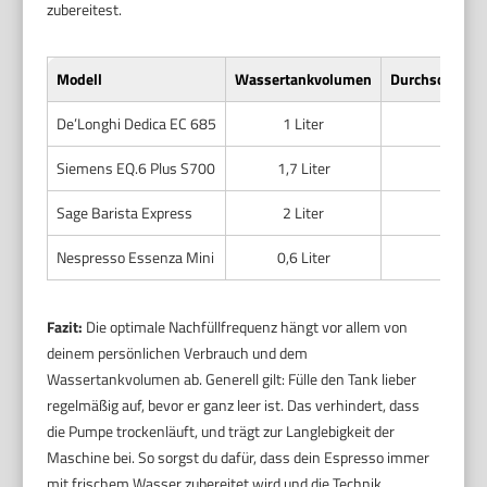
zubereitest.
Modell
Wassertankvolumen
Durchschnittli
De’Longhi Dedica EC 685
1 Liter
Siemens EQ.6 Plus S700
1,7 Liter
Sage Barista Express
2 Liter
Nespresso Essenza Mini
0,6 Liter
Fazit:
Die optimale Nachfüllfrequenz hängt vor allem von
deinem persönlichen Verbrauch und dem
Wassertankvolumen ab. Generell gilt: Fülle den Tank lieber
regelmäßig auf, bevor er ganz leer ist. Das verhindert, dass
die Pumpe trockenläuft, und trägt zur Langlebigkeit der
Maschine bei. So sorgst du dafür, dass dein Espresso immer
mit frischem Wasser zubereitet wird und die Technik