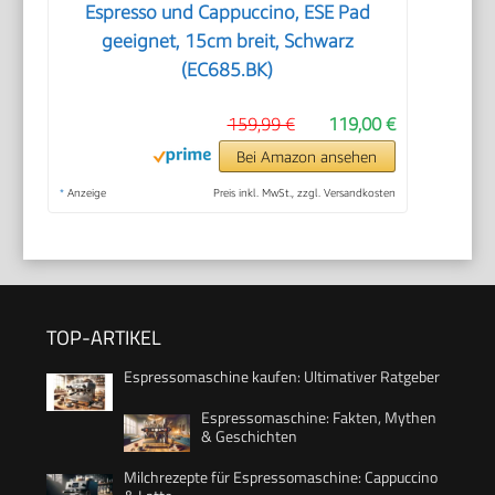
Espresso und Cappuccino, ESE Pad
geeignet, 15cm breit, Schwarz
(EC685.BK)
159,99 €
119,00 €
Bei Amazon ansehen
*
Anzeige
Preis inkl. MwSt., zzgl. Versandkosten
TOP-ARTIKEL
Espressomaschine kaufen: Ultimativer Ratgeber
Espressomaschine: Fakten, Mythen
& Geschichten
Milchrezepte für Espressomaschine: Cappuccino