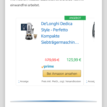
einwandfrei arbeitet.
ANGEBOT
De'Longhi Dedica
Style - Perfetto
Kompakte
Siebträgermaschine
Espressomaschine mit
Tasten, manuellem
179,99 €
123,99 €
Milchaufschäumer für
Espresso und
Cappuccino, ESE Pad
Bei Amazon ansehen
geeignet, 15cm breit,
*
Anzeige
Preis inkl. MwSt., zzgl. Versandkosten
*
Anzeige
Metall (EC685.M)