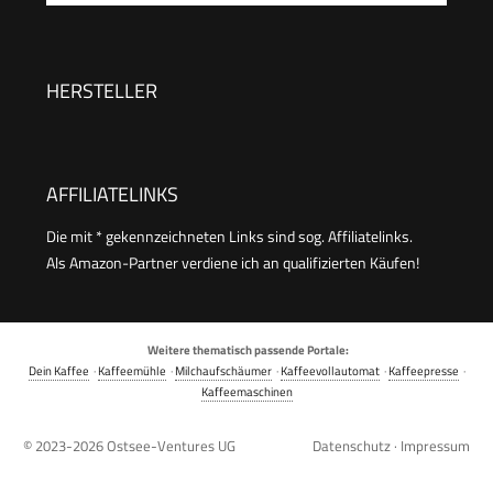
Espressomaschine mit Mahlwerk, 8
Mahlgrade, 15 Bar, 3 Temperaturen,
Milchschaumdüse, 1550W, 1,7L Tank,
HERSTELLER
Edelstahl/Schwarz inkl. Barista-Kit
AFFILIATELINKS
Die mit * gekennzeichneten Links sind sog. Affiliatelinks.
Als Amazon-Partner verdiene ich an qualifizierten Käufen!
Weitere thematisch passende Portale:
Dein Kaffee
·
Kaffeemühle
·
Milchaufschäumer
·
Kaffeevollautomat
·
Kaffeepresse
·
Kaffeemaschinen
© 2023-2026
Ostsee-Ventures UG
Datenschutz
·
Impressum