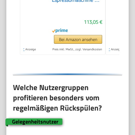
Espressomaschine mit
professionellem
Milchaufschäumer,
113,05 €
Vollmetallgehäuse, 15
Bar, 1,7 l Wassertank,
Edelstahl/Metall
Bei Amazon ansehen
*
Anzeige
Preis inkl. MwSt., zzgl. Versandkosten
*
Anzeige
Welche Nutzergruppen
profitieren besonders vom
regelmäßigen Rückspülen?
Gelegenheitsnutzer