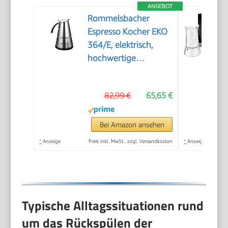
ANGEBOT
Rommelsbacher
Espresso Kocher EKO
364/E, elektrisch,
hochwertige
Edelstahlkanne,
Filtereinsatz für 2
82,99 €
65,65 €
oder 4 Tassen,
verdecktes
Heizelement, 360°
Bei Amazon ansehen
Zentralsockel,
*
Anzeige
Preis inkl. MwSt., zzgl. Versandkosten
*
Anzeige
automatische
Abschaltung, 365 W
Typische Alltagssituationen rund
um das Rückspülen der