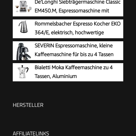
De'Longhi Siebträgermaschine Classic
EM450.M, Espressomaschine mit
professionellem Milchaufschäumer,
Rommelsbacher Espresso Kocher EKO
Vollmetallgehäuse, 15 Bar, 1,7 l Wassertank,
364/E, elektrisch, hochwertige
Edelstahl/Metall
Edelstahlkanne, Filtereinsatz für 2 oder 4 Tassen,
SEVERIN Espressomaschine, kleine
verdecktes Heizelement, 360° Zentralsockel,
Kaffeemaschine für bis zu 4 Tassen
automatische Abschaltung, 365 W
Espresso, Kaffeemaschine mit
Bialetti Moka Kaffeemaschine zu 4
Milchschäumer für Kaffee-Milch-
Tassen, Aluminium
Spezialitäten, ideal für Singles, schwarz, KA
5978
HERSTELLER
AFFILIATELINKS