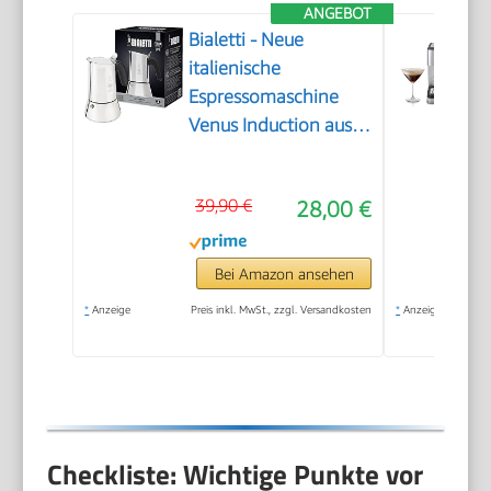
ANGEBOT
Bialetti - Neue
italienische
Espressomaschine
Venus Induction aus
Edelstahl, geeignet
für alle Arten von
39,90 €
28,00 €
Tellern, 4
Kaffeetassen (170
ml), Silber
Bei Amazon ansehen
*
Anzeige
Preis inkl. MwSt., zzgl. Versandkosten
*
Anzeige
Checkliste: Wichtige Punkte vor