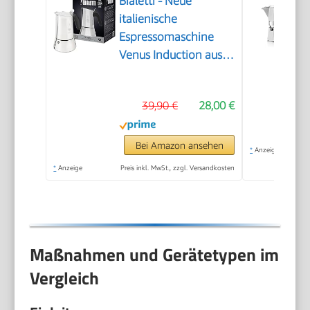
Bialetti - Neue
italienische
Espressomaschine
Venus Induction aus
Edelstahl, geeignet
für alle Arten von
39,90 €
28,00 €
Tellern, 4
Kaffeetassen (170
ml), Silber
Bei Amazon ansehen
*
Anzeige
*
Anzeige
Preis inkl. MwSt., zzgl. Versandkosten
Maßnahmen und Gerätetypen im
Vergleich