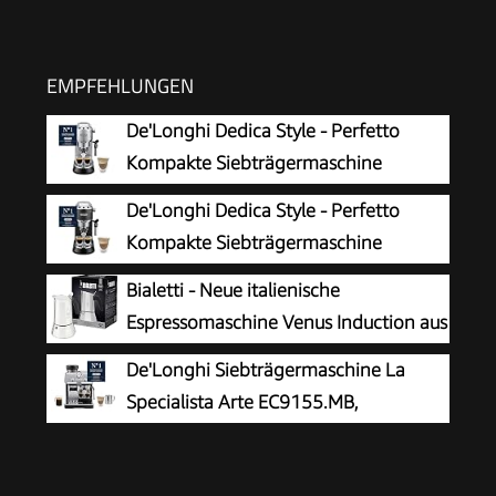
EMPFEHLUNGEN
De'Longhi Dedica Style - Perfetto
Kompakte Siebträgermaschine
Espressomaschine mit Tasten,
De'Longhi Dedica Style - Perfetto
manuellem Milchaufschäumer für Espresso und
Kompakte Siebträgermaschine
Cappuccino, ESE Pad geeignet, 15cm breit,
Espressomaschine mit Tasten,
Bialetti - Neue italienische
Metall (EC685.M)
manuellem Milchaufschäumer für Espresso und
Espressomaschine Venus Induction aus
Cappuccino, ESE Pad geeignet, 15cm breit,
Edelstahl, geeignet für alle Arten von
De'Longhi Siebträgermaschine La
Schwarz (EC685.BK)
Tellern, 4 Kaffeetassen (170 ml), Silber
Specialista Arte EC9155.MB,
Espressomaschine mit Mahlwerk, 8
Mahlgrade, 15 Bar, 3 Temperaturen,