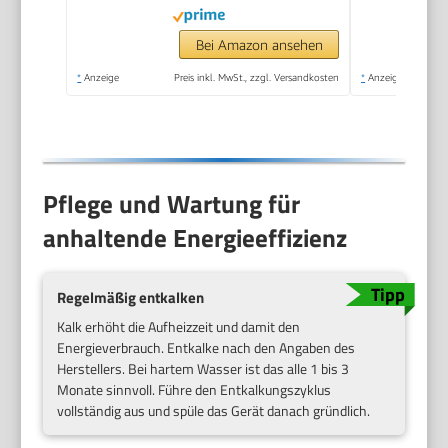
Milchschäumer für
Kaffee-Milch-
Bei Amazon ansehen
Spezialitäten, ideal für
*
Anzeige
Preis inkl. MwSt., zzgl. Versandkosten
*
Anzeige
Singles, schwarz, KA
5978
Pflege und Wartung für
anhaltende Energieeffizienz
Regelmäßig entkalken
Kalk erhöht die Aufheizzeit und damit den
Energieverbrauch. Entkalke nach den Angaben des
Herstellers. Bei hartem Wasser ist das alle 1 bis 3
Monate sinnvoll. Führe den Entkalkungszyklus
vollständig aus und spüle das Gerät danach gründlich.