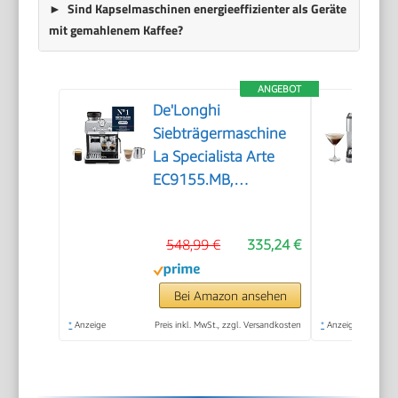
Sind Kapselmaschinen energieeffizienter als Geräte
mit gemahlenem Kaffee?
ANGEBOT
De'Longhi
Siebträgermaschine
La Specialista Arte
EC9155.MB,
Espressomaschine mit
Mahlwerk, 8
548,99 €
335,24 €
Mahlgrade, 15 Bar, 3
Temperaturen,
Milchschaumdüse,
Bei Amazon ansehen
1550W, 1,7L Tank,
*
Anzeige
Preis inkl. MwSt., zzgl. Versandkosten
*
Anzeige
Edelstahl/Schwarz
inkl. Barista-Kit