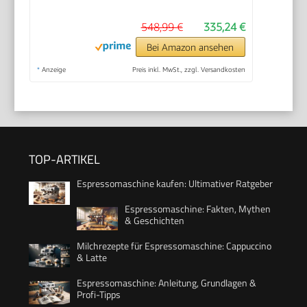
548,99 €
335,24 €
Bei Amazon ansehen
*
Anzeige
Preis inkl. MwSt., zzgl. Versandkosten
TOP-ARTIKEL
Espressomaschine kaufen: Ultimativer Ratgeber
Espressomaschine: Fakten, Mythen
& Geschichten
Milchrezepte für Espressomaschine: Cappuccino
& Latte
Espressomaschine: Anleitung, Grundlagen &
Profi-Tipps