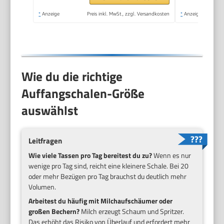
Spezialitäten, ideal für
*
Anzeige
Preis inkl. MwSt., zzgl. Versandkosten
*
Anzeige
Singles, schwarz, KA
5978
Wie du die richtige
Auffangschalen-Größe
auswählst
Leitfragen
Wie viele Tassen pro Tag bereitest du zu?
Wenn es nur
wenige pro Tag sind, reicht eine kleinere Schale. Bei 20
oder mehr Bezügen pro Tag brauchst du deutlich mehr
Volumen.
Arbeitest du häufig mit Milchaufschäumer oder
großen Bechern?
Milch erzeugt Schaum und Spritzer.
Das erhöht das Risiko von Überlauf und erfordert mehr