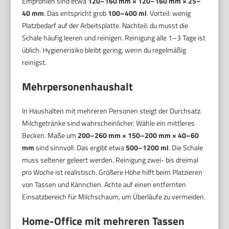
Empfohlen sind etwa
120–160 mm × 120–160 mm × 25–
40 mm
. Das entspricht grob
100–400 ml
. Vorteil: wenig
Platzbedarf auf der Arbeitsplatte. Nachteil: du musst die
Schale häufig leeren und reinigen. Reinigung alle 1–3 Tage ist
üblich. Hygienerisiko bleibt gering, wenn du regelmäßig
reinigst.
Mehrpersonenhaushalt
In Haushalten mit mehreren Personen steigt der Durchsatz.
Milchgetränke sind wahrscheinlicher. Wähle ein mittleres
Becken. Maße um
200–260 mm × 150–200 mm × 40–60
mm
sind sinnvoll. Das ergibt etwa
500–1200 ml
. Die Schale
muss seltener geleert werden. Reinigung zwei- bis dreimal
pro Woche ist realistisch. Größere Höhe hilft beim Platzieren
von Tassen und Kännchen. Achte auf einen entfernten
Einsatzbereich für Milchschaum, um Überläufe zu vermeiden.
Home-Office mit mehreren Tassen