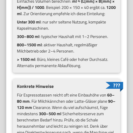
Einfaches Volumen berechnen:
ml ≈ (L[mm] × B[mm] ×
H[mm]) / 1000
. Beispiel: 200 × 150 × 40 ergibt ca.
1200
ml
. Zur Orientierung empfehle ich diese Einteilung:
Unter 300 ml
: nur sehr seltene Nutzung, kompakte
Kapselmaschinen.
300–800 ml
: typischer Haushalt mit 1–2 Personen.
800–1500 ml
: aktiver Haushalt, regelmäßiger
Milchbetrieb oder 2–4 Personen.
> 1500 ml
: Büro, kleines Café oder hoher Durchsatz.
Alternativ permanente Ablauflösung.
Konkrete Hinweise
Für Espressotassen reicht oft eine Einbauhöhe von
60–
80 mm
. Für Milchkännchen oder Latte-Gläser plane
90–
120 mm
Clearance. Wenn du viel aufschäumst, füge
mindestens
300–500 ml
Sicherheitsreserve zum
berechneten Bedarf hinzu. Prüfe, ob die Schale
herausnehmbar und leicht zu reinigen ist. Denk über
eine Direktentwässerung nach, wenn die Maschine viel