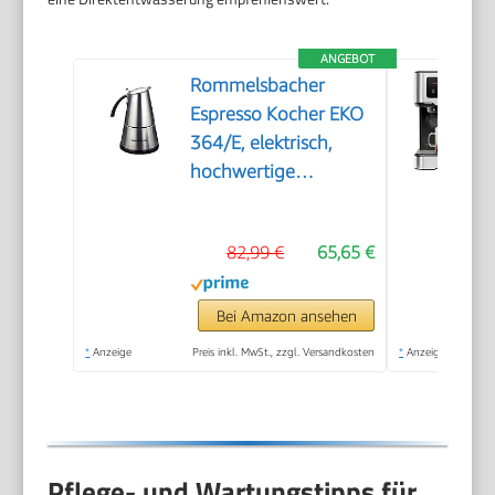
ANGEBOT
Rommelsbacher
Espresso Kocher EKO
364/E, elektrisch,
hochwertige
Edelstahlkanne,
Filtereinsatz für 2
82,99 €
65,65 €
oder 4 Tassen,
verdecktes
Heizelement, 360°
Bei Amazon ansehen
Zentralsockel,
*
Anzeige
Preis inkl. MwSt., zzgl. Versandkosten
*
Anzeige
automatische
Abschaltung, 365 W
Pflege- und Wartungstipps für