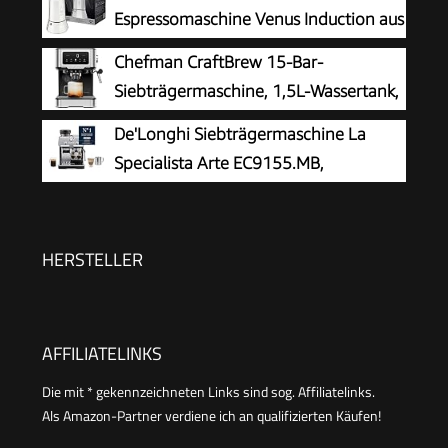
Milchschäumer für Kaffee-Milch-
Espressomaschine Venus Induction aus
Spezialitäten, ideal für Singles, schwarz, KA
Edelstahl, geeignet für alle Arten von
Chefman CraftBrew 15-Bar-
5978
Tellern, 4 Kaffeetassen (170 ml), Silber
Siebträgermaschine, 1,5L-Wassertank,
Dampfstab
De'Longhi Siebträgermaschine La
Specialista Arte EC9155.MB,
Espressomaschine mit Mahlwerk, 8
Mahlgrade, 15 Bar, 3 Temperaturen,
Milchschaumdüse, 1550W, 1,7L Tank,
HERSTELLER
Edelstahl/Schwarz inkl. Barista-Kit
AFFILIATELINKS
Die mit * gekennzeichneten Links sind sog. Affiliatelinks.
Als Amazon-Partner verdiene ich an qualifizierten Käufen!