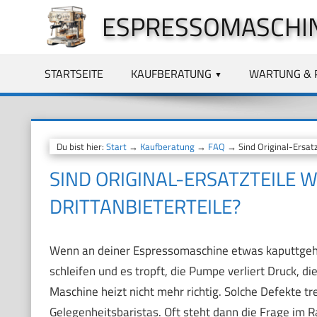
Zum
ESPRESSOMASCHI
Inhalt
springen
STARTSEITE
KAUFBERATUNG
WARTUNG & 
Du bist hier:
Start
→
Kaufberatung
→
FAQ
→ Sind Original-Ersatzt
SIND ORIGINAL-ERSATZTEILE 
DRITTANBIETERTEILE?
Wenn an deiner Espressomaschine etwas kaputtgeht,
schleifen und es tropft, die Pumpe verliert Druck, 
Maschine heizt nicht mehr richtig. Solche Defekte tr
Gelegenheitsbaristas. Oft steht dann die Frage im R