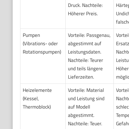
Druck. Nachteile:
Härte
Höherer Preis.
Undich
falsch
Pumpen
Vorteile: Passgenau,
Vortei
(Vibrations- oder
abgestimmt auf
Ersat
Rotationspumpen)
Leistungsdaten.
Nachte
Nachteile: Teurer
Leist
und teils längere
Höher
Lieferzeiten.
möglic
Heizelemente
Vorteile: Material
Vortei
(Kessel,
und Leistung sind
Nachte
Thermoblock)
auf Modell
schlec
abgestimmt.
Tempe
Nachteile: Teuer.
Gefahr