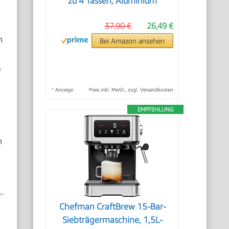
zu 4 Tassen, Aluminium
37,90 €
26,49 €
h
Bei Amazon ansehen
e
*
Anzeige
Preis inkl. MwSt., zzgl. Versandkosten
EMPFEHLUNG
n
Chefman CraftBrew 15-Bar-
Siebträgermaschine, 1,5L-