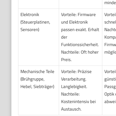
minde
Elektronik
Vorteile: Firmware
Vortei
(Steuerplatinen,
und Elektronik
schnel
Sensoren)
passen exakt. Erhalt
Nachte
der
Kompat
Funktionssicherheit.
Firmw
Nachteile: Oft hoher
möglic
Preis.
Mechanische Teile
Vorteile: Präzise
Vortei
(Brühgruppe,
Verarbeitung.
günsti
Hebel, Siebträger)
Langlebigkeit.
Passge
Nachteile:
Optik 
Kostenintensiv bei
abwei
Austausch.