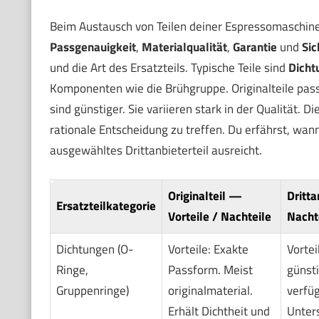
Beim Austausch von Teilen deiner Espressomaschine 
Passgenauigkeit
,
Materialqualität
,
Garantie
und
Sic
und die Art des Ersatzteils. Typische Teile sind
Dicht
Komponenten wie die Brühgruppe. Originalteile passen
sind günstiger. Sie variieren stark in der Qualität. Die
rationale Entscheidung zu treffen. Du erfährst, wann 
ausgewähltes Drittanbieterteil ausreicht.
Originalteil —
Dritta
Ersatzteilkategorie
Vorteile / Nachteile
Nacht
Dichtungen (O-
Vorteile: Exakte
Vortei
Ringe,
Passform. Meist
günsti
Gruppenringe)
originalmaterial.
verfüg
Erhält Dichtheit und
Unters