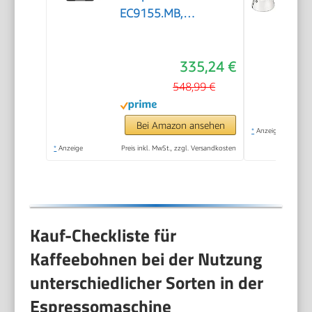
EC9155.MB,
Espressomaschine mit
Mahlwerk, 8
335,24 €
Mahlgrade, 15 Bar, 3
Temperaturen,
548,99 €
Milchschaumdüse,
1550W, 1,7L Tank,
Bei Amazon ansehen
*
Anzeige
Edelstahl/Schwarz
*
Anzeige
Preis inkl. MwSt., zzgl. Versandkosten
inkl. Barista-Kit
Kauf-Checkliste für
Kaffeebohnen bei der Nutzung
unterschiedlicher Sorten in der
Espressomaschine