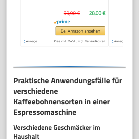
für alle Arten von
39,90 €
28,00 €
Tellern, 4
Kaffeetassen (170
ml), Silber
Bei Amazon ansehen
*
Anzeige
Preis inkl. MwSt., zzgl. Versandkosten
*
Anzeige
Praktische Anwendungsfälle für
verschiedene
Kaffeebohnensorten in einer
Espressomaschine
Verschiedene Geschmäcker im
Haushalt