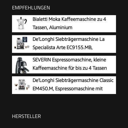
EMPFEHLUNGEN
Bialetti Moka Kaffeemaschine zu 4
Tassen, Aluminium
De'Longhi Siebträgermaschine La
Specialista Arte EC9155.MB,
Espressomaschine mit Mahlwerk, 8
SEVERIN Espressomaschine, kleine
Mahlgrade, 15 Bar, 3 Temperaturen,
Kaffeemaschine für bis zu 4 Tassen
Milchschaumdüse, 1550W, 1,7L Tank,
Espresso, Kaffeemaschine mit
De'Longhi Siebträgermaschine Classic
Edelstahl/Schwarz inkl. Barista-Kit
Milchschäumer für Kaffee-Milch-
EM450.M, Espressomaschine mit
Spezialitäten, ideal für Singles, schwarz, KA
professionellem Milchaufschäumer,
5978
Vollmetallgehäuse, 15 Bar, 1,7 l Wassertank,
Edelstahl/Metall
HERSTELLER