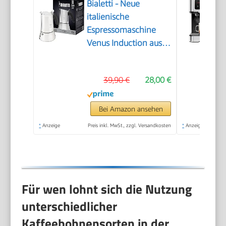
Bialetti - Neue
italienische
Espressomaschine
Venus Induction aus
Edelstahl, geeignet
für alle Arten von
39,90 €
28,00 €
Tellern, 4
Kaffeetassen (170
ml), Silber
Bei Amazon ansehen
*
Anzeige
Preis inkl. MwSt., zzgl. Versandkosten
*
Anzeige
Für wen lohnt sich die Nutzung
unterschiedlicher
Kaffeebohnensorten in der