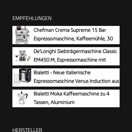
EMPFEHLUNGEN
Chefman Crema Supreme 15 Bar
Espressomaschine, Kaffeemühle, 30
Mahlgrade
De'Longhi Siebträgermaschine Classic
EM450.M, Espressomaschine mit
professionellem Milchaufschäumer,
Bialetti - Neue italienische
Vollmetallgehäuse, 15 Bar, 1,7 l Wassertank,
Espressomaschine Venus Induction aus
Edelstahl/Metall
Edelstahl, geeignet für alle Arten von
Bialetti Moka Kaffeemaschine zu 4
Tellern, 4 Kaffeetassen (170 ml), Silber
Tassen, Aluminium
HERSTELLER