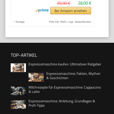
39,90 €
28,00 €
Bei Amazon ansehen
*
Anzeige
Preis inkl. MwSt., zzgl. Versandkosten
TOP-ARTIKEL
Espressomaschine kaufen: Ultimativer Ratgeber
Espressomaschine: Fakten, Mythen
& Geschichten
Milchrezepte für Espressomaschine: Cappuccino
& Latte
Espressomaschine: Anleitung, Grundlagen &
Profi-Tipps