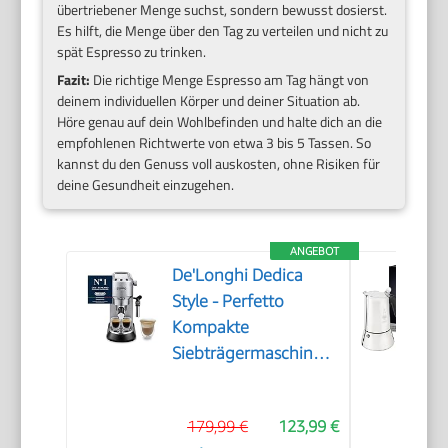
übertriebener Menge suchst, sondern bewusst dosierst.
Es hilft, die Menge über den Tag zu verteilen und nicht zu
spät Espresso zu trinken.
Fazit:
Die richtige Menge Espresso am Tag hängt von
deinem individuellen Körper und deiner Situation ab.
Höre genau auf dein Wohlbefinden und halte dich an die
empfohlenen Richtwerte von etwa 3 bis 5 Tassen. So
kannst du den Genuss voll auskosten, ohne Risiken für
deine Gesundheit einzugehen.
ANGEBOT
De'Longhi Dedica
Style - Perfetto
Kompakte
Siebträgermaschine
Espressomaschine mit
Tasten, manuellem
179,99 €
123,99 €
Milchaufschäumer für