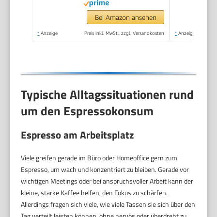
Espresso und
Cappuccino, ESE Pad
Bei Amazon ansehen
geeignet, 15cm breit,
*
Anzeige
Preis inkl. MwSt., zzgl. Versandkosten
*
Anzeige
Metall (EC685.M)
Typische Alltagssituationen rund
um den Espressokonsum
Espresso am Arbeitsplatz
Viele greifen gerade im Büro oder Homeoffice gern zum
Espresso, um wach und konzentriert zu bleiben. Gerade vor
wichtigen Meetings oder bei anspruchsvoller Arbeit kann der
kleine, starke Kaffee helfen, den Fokus zu schärfen.
Allerdings fragen sich viele, wie viele Tassen sie sich über den
Tag verteilt leisten können, ohne nervös oder überdreht zu