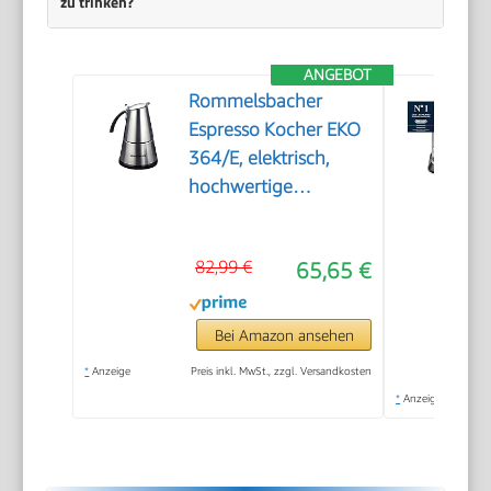
zu trinken?
ANGEBOT
Rommelsbacher
Espresso Kocher EKO
364/E, elektrisch,
hochwertige
Edelstahlkanne,
Filtereinsatz für 2
82,99 €
65,65 €
oder 4 Tassen,
verdecktes
Heizelement, 360°
Bei Amazon ansehen
Zentralsockel,
*
Anzeige
Preis inkl. MwSt., zzgl. Versandkosten
automatische
*
Anzeige
Abschaltung, 365 W