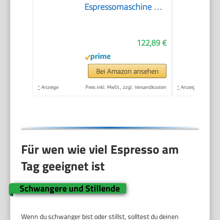
Espressomaschine mit
professionellem
Milchaufschäumer,
122,89 €
Vollmetallgehäuse, 15
Bar, 1,7 l Wassertank,
Edelstahl/Metall
Bei Amazon ansehen
*
Anzeige
Preis inkl. MwSt., zzgl. Versandkosten
*
Anzeige
Für wen wie viel Espresso am
Tag geeignet ist
Schwangere und Stillende
Wenn du schwanger bist oder stillst, solltest du deinen