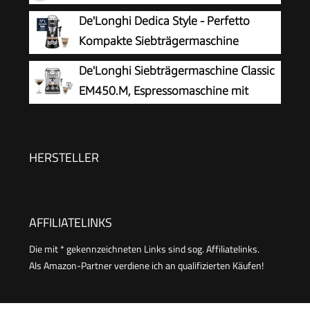
Cappuccino, ESE Pad geeignet, 15cm breit,
Edelstahl, geeignet für alle Arten von
De'Longhi Dedica Style - Perfetto
Metall (EC685.M)
Tellern, 4 Kaffeetassen (170 ml), Silber
Kompakte Siebträgermaschine
Espressomaschine mit Tasten,
De'Longhi Siebträgermaschine Classic
manuellem Milchaufschäumer für Espresso und
EM450.M, Espressomaschine mit
Cappuccino, ESE Pad geeignet, 15cm breit,
professionellem Milchaufschäumer,
Schwarz (EC685.BK)
Vollmetallgehäuse, 15 Bar, 1,7 l Wassertank,
Edelstahl/Metall
HERSTELLER
AFFILIATELINKS
Die mit * gekennzeichneten Links sind sog. Affiliatelinks.
Als Amazon-Partner verdiene ich an qualifizierten Käufen!