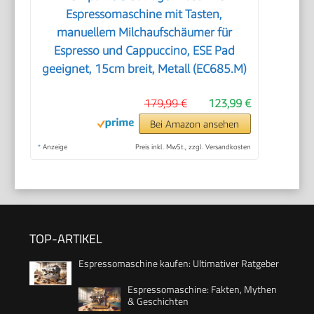
Espressomaschine mit Tasten,
manuellem Milchaufschäumer für
Espresso und Cappuccino, ESE Pad
geeignet, 15cm breit, Metall (EC685.M)
179,99 €
123,99 €
Bei Amazon ansehen
*
Anzeige
Preis inkl. MwSt., zzgl. Versandkosten
TOP-ARTIKEL
Espressomaschine kaufen: Ultimativer Ratgeber
Espressomaschine: Fakten, Mythen
& Geschichten