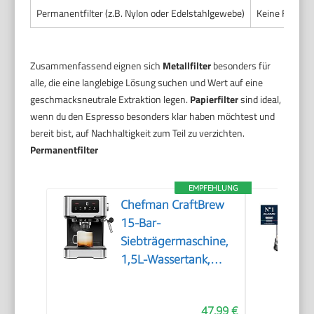
Permanentfilter (z.B. Nylon oder Edelstahlgewebe)
Keine Folgeko
Zusammenfassend eignen sich
Metallfilter
besonders für
alle, die eine langlebige Lösung suchen und Wert auf eine
geschmacksneutrale Extraktion legen.
Papierfilter
sind ideal,
wenn du den Espresso besonders klar haben möchtest und
bereit bist, auf Nachhaltigkeit zum Teil zu verzichten.
Permanentfilter
EMPFEHLUNG
Chefman CraftBrew
15-Bar-
Siebträgermaschine,
1,5L-Wassertank,
Dampfstab
47,99 €