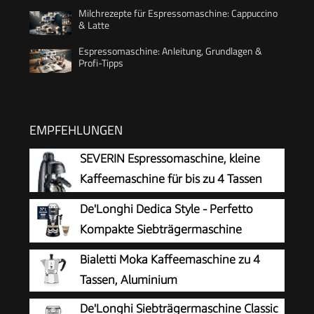
Milchrezepte für Espressomaschine: Cappuccino
& Latte
Espressomaschine: Anleitung, Grundlagen &
Profi-Tipps
EMPFEHLUNGEN
SEVERIN Espressomaschine, kleine
Kaffeemaschine für bis zu 4 Tassen
Espresso, Kaffeemaschine mit
De'Longhi Dedica Style - Perfetto
Milchschäumer für Kaffee-Milch-
Kompakte Siebträgermaschine
Spezialitäten, ideal für Singles, schwarz, KA
Espressomaschine mit Tasten,
Bialetti Moka Kaffeemaschine zu 4
5978
manuellem Milchaufschäumer für Espresso und
Tassen, Aluminium
Cappuccino, ESE Pad geeignet, 15cm breit,
De'Longhi Siebträgermaschine Classic
Schwarz (EC685.BK)