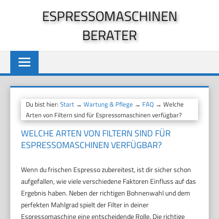
Zum
ESPRESSOMASCHINEN
Inhalt
BERATER
springen
Du bist hier:
Start
→
Wartung & Pflege
→
FAQ
→ Welche
Arten von Filtern sind für Espressomaschinen verfügbar?
WELCHE ARTEN VON FILTERN SIND FÜR
ESPRESSOMASCHINEN VERFÜGBAR?
Wenn du frischen Espresso zubereitest, ist dir sicher schon
aufgefallen, wie viele verschiedene Faktoren Einfluss auf das
Ergebnis haben. Neben der richtigen Bohnenwahl und dem
perfekten Mahlgrad spielt der Filter in deiner
Espressomaschine eine entscheidende Rolle. Die richtige