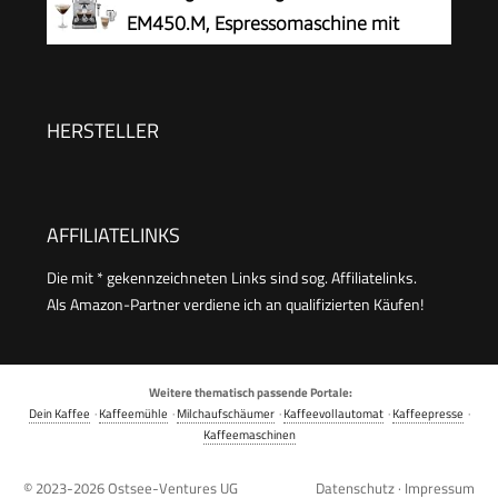
EM450.M, Espressomaschine mit
professionellem Milchaufschäumer,
Vollmetallgehäuse, 15 Bar, 1,7 l Wassertank,
Edelstahl/Metall
HERSTELLER
AFFILIATELINKS
Die mit * gekennzeichneten Links sind sog. Affiliatelinks.
Als Amazon-Partner verdiene ich an qualifizierten Käufen!
Weitere thematisch passende Portale:
Dein Kaffee
·
Kaffeemühle
·
Milchaufschäumer
·
Kaffeevollautomat
·
Kaffeepresse
·
Kaffeemaschinen
© 2023-2026
Ostsee-Ventures UG
Datenschutz
·
Impressum